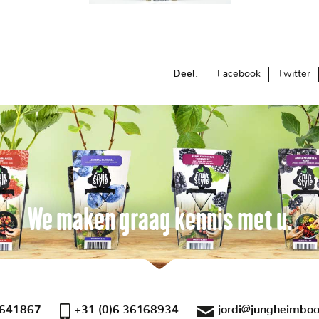
Deel:
Facebook
Twitter
We maken graag kennis met u.
 641867
+31 (0)6 36168934
jordi@jungheimboo