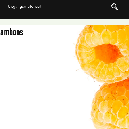
n
Uitgangsmateriaal
Zoeken
ramboos