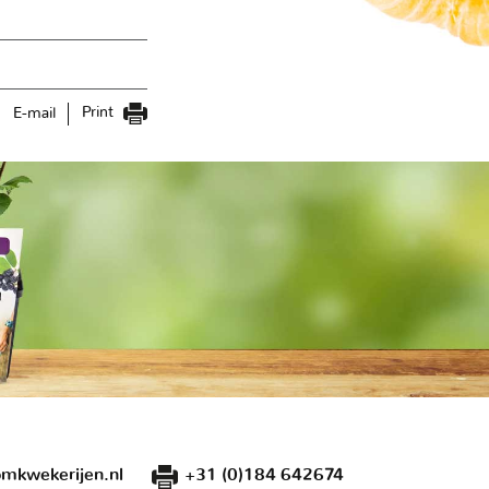
Print
E-mail
mkwekerijen.nl
+31 (0)184 642674