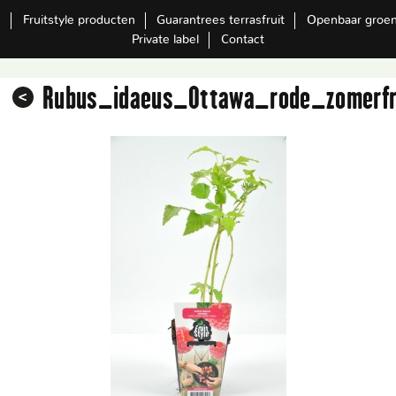
m
Fruitstyle producten
Guarantrees terrasfruit
Openbaar groe
Private label
Contact
Rubus_idaeus_Ottawa_rode_zomerf