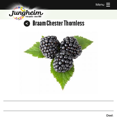
Menu
Braam Chester Thornless
Deel: