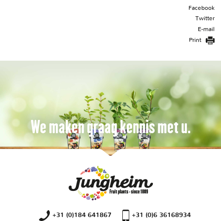
Facebook
Twitter
E-mail
Print
We maken graag kennis met u.
+31 (0)184 641867
+31 (0)6 36168934