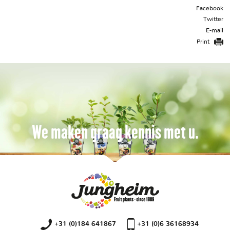
Facebook
Twitter
E-mail
Print
We maken graag kennis met u.
+31 (0)184 641867
+31 (0)6 36168934