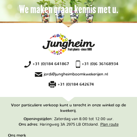
We maken graag kennis met u.
+31 (0)184 641867
+31 (0)6 36168934
jordi@jungheimboomkwekerijen.nl
+31 (0)184 642674
Voor particuliere verkoop kunt u terecht in onze winkel op de
kwekerij.
Openingstijden
: Zaterdag van 8.00 tot 12.00 uur.
Ons adres
: Haringweg 3A 2975 LB Ottoland.
Plan route
Ons merk