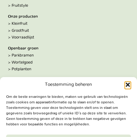
Fruitstyle
Onze producten
Kleinfruit
Grootfruit
Voorraadlijst
Openbaar groen
Parkbramen
Wortelgoed
Potplanten
Over ons
Toestemming beheren
Hoe we werken
De kwekerij
Om de beste ervaringen te bieden, maken we gebruik van technologieën
Volg ons:
zoals cookies om apparaatinformatie op te slaan en/of te openen.
Facebook
Toestemming geven voor deze technologieën stelt ons in staat om
Bezoekadres
gegevens zoals browsegedrag of unieke ID's op deze site te verwerken.
Haringweg 3A
Geen toestemming geven of deze in te trekken kan negatieve gevolgen
hebben voor bepaalde functies en mogelijkheden.
2975 LB Ottoland
Route