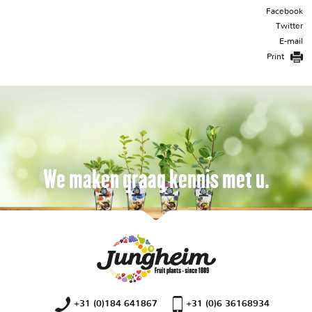
Facebook
Twitter
E-mail
Print
We maken graag kennis met u.
+31 (0)184 641867
+31 (0)6 36168934