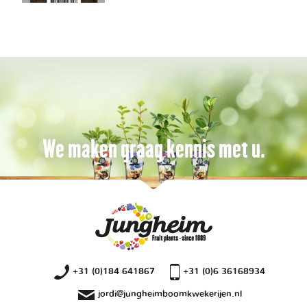
We maken graag kennis met u.
+31 (0)184 641867
+31 (0)6 36168934
jordi@jungheimboomkwekerijen.nl