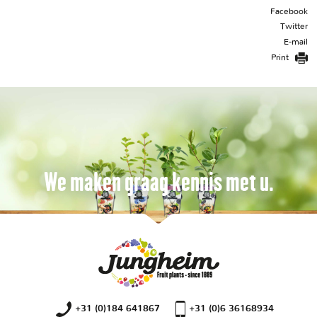
Facebook
Twitter
E-mail
Print
We maken graag kennis met u.
+31 (0)184 641867
+31 (0)6 36168934