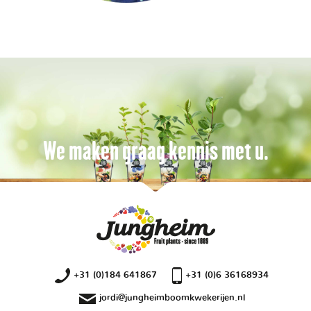
We maken graag kennis met u.
+31 (0)184 641867
+31 (0)6 36168934
jordi@jungheimboomkwekerijen.nl