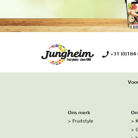
+31 (0)184
Voor
Ons merk
On
Fruitstyle
K
G