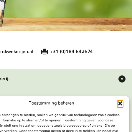
mkwekerijen.nl
+31 (0)184 642674
erij.
Terug
naar
boven
Toestemming beheren
s
Bezoekadres
 ervaringen te bieden, maken we gebruik van technologieën zoals cookies
e werken
Haringweg 3A
informatie op te slaan en/of te openen. Toestemming geven voor deze
ekerij
2975 LB Ottoland
n stelt ons in staat om gegevens zoals browsegedrag of unieke ID's op
e verwerken. Geen toestemming geven of deze in te trekken kan negatieve