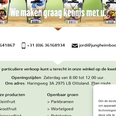
We maken graag kennis met u.
 641867
+31 (0)6 36168934
jordi@jungheimboo
 particuliere verkoop kunt u terecht in onze winkel op de kwek
Openingstijden
: Zaterdag van 8.00 tot 12.00 uur.
Ons adres
: Haringweg 3A 2975 LB Ottoland.
Plan route
ze producten
Openbaar groen
Over on
Om de beste
leinfruit
Parkbramen
Hoe w
om apparaat
rootfruit
Wortelgoed
De kw
technologieë
deze site t