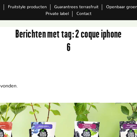
m
Fruitstyle producten
Guarantrees terrasfruit
Openbaar groe
Private label
Contact
Berichten met tag:
2 coque iphone
6
evonden.