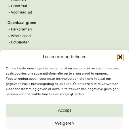
Grootfruit
Voorraadlijst
Openbaar groen
Parkbramen
Wortelgoed
Potplanten
Over ons
Toestemming beheren
Hoe we werken
De kwekerij
Om de beste ervaringen te bieden, maken we gebruik van technologieën
Volg ons:
zoals cookies om apparaatinformatie op te slaan en/of te openen.
Facebook
Toestemming geven voor deze technologieën stelt ons in staat om
Bezoekadres
gegevens zoals browsegedrag of unieke ID's op deze site te verwerken.
Geen toestemming geven of deze in te trekken kan negatieve gevolgen
Haringweg 3A
hebben voor bepaalde functies en mogelijkheden.
2975 LB Ottoland
Route
Accept
Jungheim Boomkwekerijen BV - Copyright © 2026. All Rights
Weigeren
Reserved.