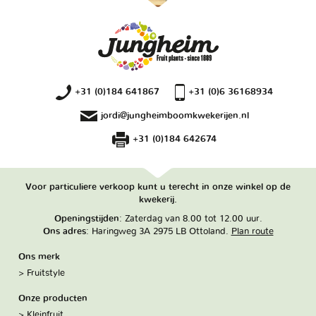
+31 (0)184 641867
+31 (0)6 36168934
jordi@jungheimboomkwekerijen.nl
+31 (0)184 642674
Voor particuliere verkoop kunt u terecht in onze winkel op de
kwekerij.
Openingstijden
: Zaterdag van 8.00 tot 12.00 uur.
Ons adres
: Haringweg 3A 2975 LB Ottoland.
Plan route
Ons merk
Fruitstyle
Onze producten
Kleinfruit