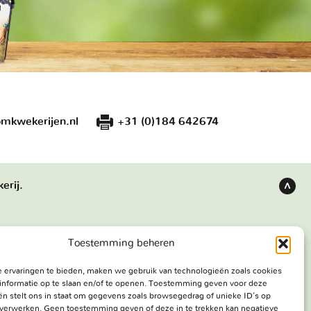
mkwekerijen.nl
+31 (0)184 642674
erij.
Terug
naar
boven
Toestemming beheren
s
Bezoekadres
 ervaringen te bieden, maken we gebruik van technologieën zoals cookies
e werken
Haringweg 3A
informatie op te slaan en/of te openen. Toestemming geven voor deze
ekerij
2975 LB Ottoland
n stelt ons in staat om gegevens zoals browsegedrag of unieke ID's op
e verwerken. Geen toestemming geven of deze in te trekken kan negatieve