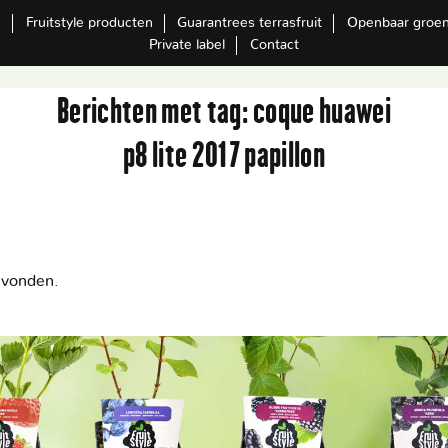
m
Fruitstyle producten
Guarantrees terrasfruit
Openbaar groe
Private label
Contact
Berichten met tag:
coque huawei
p8 lite 2017 papillon
evonden.