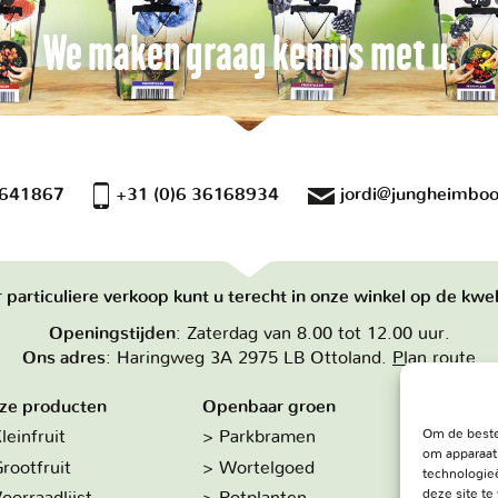
We maken graag kennis met u.
 641867
+31 (0)6 36168934
jordi@jungheimboo
 particuliere verkoop kunt u terecht in onze winkel op de kwek
Openingstijden
: Zaterdag van 8.00 tot 12.00 uur.
Ons adres
: Haringweg 3A 2975 LB Ottoland.
Plan route
ze producten
Openbaar groen
Over on
Om de beste
leinfruit
Parkbramen
Hoe w
om apparaat
rootfruit
Wortelgoed
De kw
technologieë
deze site t