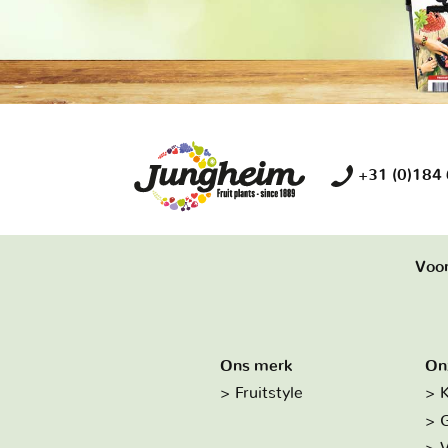
+31 (0)184
Voor
Ons merk
On
Fruitstyle
K
G