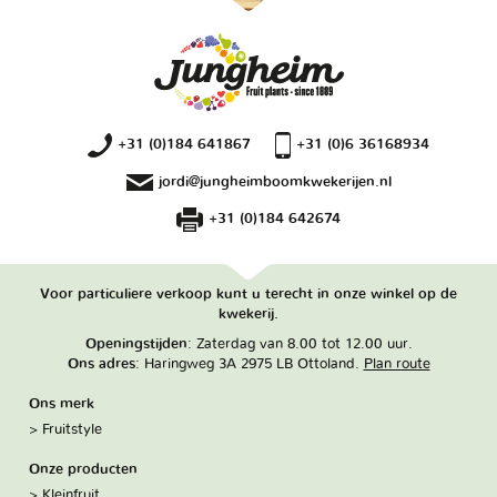
+31 (0)184 641867
+31 (0)6 36168934
jordi@jungheimboomkwekerijen.nl
+31 (0)184 642674
Voor particuliere verkoop kunt u terecht in onze winkel op de
kwekerij.
Openingstijden
: Zaterdag van 8.00 tot 12.00 uur.
Ons adres
: Haringweg 3A 2975 LB Ottoland.
Plan route
Ons merk
Fruitstyle
Onze producten
Kleinfruit