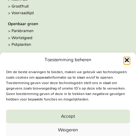
Grootfruit
Voorraadlijst
Openbaar groen
Parkbramen
Wortelgoed
Potplanten
Over ons
Toestemming beheren
Hoe we werken
De kwekerij
Om de beste ervaringen te bieden, maken we gebruik van technologieën
Volg ons:
zoals cookies om apparaatinformatie op te slaan en/of te openen.
Facebook
Toestemming geven voor deze technologieën stelt ons in staat om
Bezoekadres
gegevens zoals browsegedrag of unieke ID's op deze site te verwerken.
Geen toestemming geven of deze in te trekken kan negatieve gevolgen
Haringweg 3A
hebben voor bepaalde functies en mogelijkheden.
2975 LB Ottoland
Route
Accept
Jungheim Boomkwekerijen BV - Copyright © 2026. All Rights
Weigeren
Reserved.