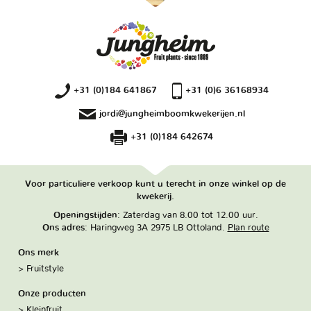
+31 (0)184 641867
+31 (0)6 36168934
jordi@jungheimboomkwekerijen.nl
+31 (0)184 642674
Voor particuliere verkoop kunt u terecht in onze winkel op de
kwekerij.
Openingstijden
: Zaterdag van 8.00 tot 12.00 uur.
Ons adres
: Haringweg 3A 2975 LB Ottoland.
Plan route
Ons merk
Fruitstyle
Onze producten
Kleinfruit