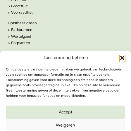
Grootfruit
Voorraadlijst
Openbaar groen
Parkbramen
Wortelgoed
Potplanten
Over ons
Toestemming beheren
Hoe we werken
De kwekerij
Om de beste ervaringen te bieden, maken we gebruik van technologieën
Volg ons:
zoals cookies om apparaatinformatie op te slaan en/of te openen.
Facebook
Toestemming geven voor deze technologieën stelt ons in staat om
Bezoekadres
gegevens zoals browsegedrag of unieke ID's op deze site te verwerken.
Geen toestemming geven of deze in te trekken kan negatieve gevolgen
Haringweg 3A
hebben voor bepaalde functies en mogelijkheden.
2975 LB Ottoland
Route
Accept
Jungheim Boomkwekerijen BV - Copyright © 2026. All Rights
Weigeren
Reserved.