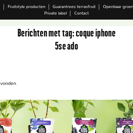
m
Fruitstyle producten
Guarantrees terrasfruit
Openbaar groe
Private label
Contact
Berichten met tag:
coque iphone
5se ado
evonden.