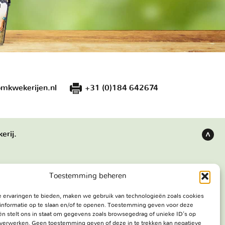
mkwekerijen.nl
+31 (0)184 642674
erij.
Terug
naar
boven
Toestemming beheren
s
Bezoekadres
 ervaringen te bieden, maken we gebruik van technologieën zoals cookies
e werken
Haringweg 3A
informatie op te slaan en/of te openen. Toestemming geven voor deze
ekerij
2975 LB Ottoland
n stelt ons in staat om gegevens zoals browsegedrag of unieke ID's op
e verwerken. Geen toestemming geven of deze in te trekken kan negatieve