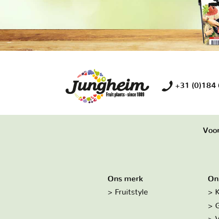
+31 (0)184
Voor
Ons merk
On
Fruitstyle
K
G