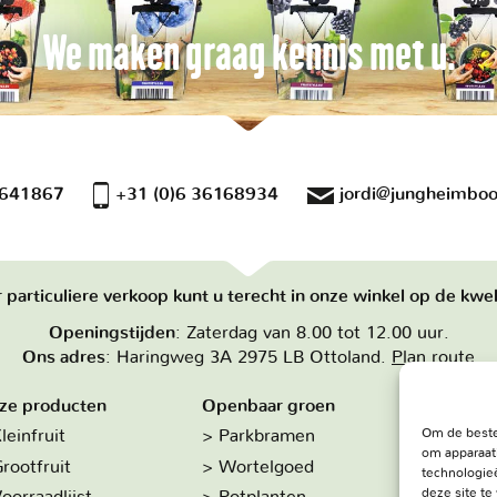
We maken graag kennis met u.
 641867
+31 (0)6 36168934
jordi@jungheimboo
 particuliere verkoop kunt u terecht in onze winkel op de kwek
Openingstijden
: Zaterdag van 8.00 tot 12.00 uur.
Ons adres
: Haringweg 3A 2975 LB Ottoland.
Plan route
ze producten
Openbaar groen
Over on
Om de beste
leinfruit
Parkbramen
Hoe w
om apparaat
rootfruit
Wortelgoed
De kw
technologieë
deze site t