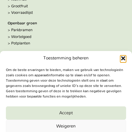
Grootfruit
Voorraadlijst
Openbaar groen
Parkbramen
Wortelgoed
Potplanten
Over ons
Toestemming beheren
Hoe we werken
De kwekerij
Om de beste ervaringen te bieden, maken we gebruik van technologieën
Volg ons:
zoals cookies om apparaatinformatie op te slaan en/of te openen.
Facebook
Toestemming geven voor deze technologieën stelt ons in staat om
Bezoekadres
gegevens zoals browsegedrag of unieke ID's op deze site te verwerken.
Geen toestemming geven of deze in te trekken kan negatieve gevolgen
Haringweg 3A
hebben voor bepaalde functies en mogelijkheden.
2975 LB Ottoland
Route
Accept
Jungheim Boomkwekerijen BV - Copyright © 2026. All Rights
Weigeren
Reserved.