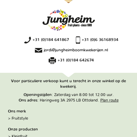
+31 (0)184 641867
+31 (0)6 36168934
jordi@jungheimboomkwekerijen.nl
+31 (0)184 642674
Voor particuliere verkoop kunt u terecht in onze winkel op de
kwekerij.
Openingstijden
: Zaterdag van 8.00 tot 12.00 uur.
Ons adres
: Haringweg 3A 2975 LB Ottoland.
Plan route
Ons merk
Fruitstyle
Onze producten
Kleinfruit