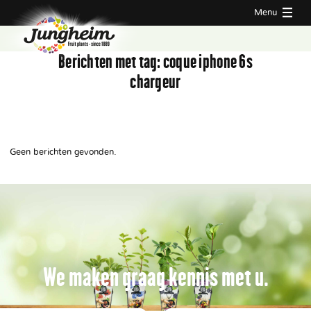
Menu
Berichten met tag:
coque iphone 6s
chargeur
Geen berichten gevonden.
We maken graag kennis met u.