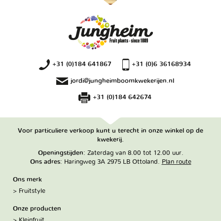
+31 (0)184 641867
+31 (0)6 36168934
jordi@jungheimboomkwekerijen.nl
+31 (0)184 642674
Voor particuliere verkoop kunt u terecht in onze winkel op de
kwekerij.
Openingstijden
: Zaterdag van 8.00 tot 12.00 uur.
Ons adres
: Haringweg 3A 2975 LB Ottoland.
Plan route
Ons merk
Fruitstyle
Onze producten
Kleinfruit