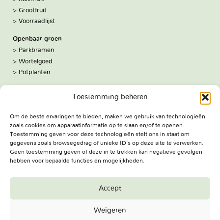
Grootfruit
Voorraadlijst
Openbaar groen
Parkbramen
Wortelgoed
Potplanten
Over ons
Toestemming beheren
Hoe we werken
De kwekerij
Om de beste ervaringen te bieden, maken we gebruik van technologieën
Volg ons:
zoals cookies om apparaatinformatie op te slaan en/of te openen.
Facebook
Toestemming geven voor deze technologieën stelt ons in staat om
Bezoekadres
gegevens zoals browsegedrag of unieke ID's op deze site te verwerken.
Geen toestemming geven of deze in te trekken kan negatieve gevolgen
Haringweg 3A
hebben voor bepaalde functies en mogelijkheden.
2975 LB Ottoland
Route
Accept
Jungheim Boomkwekerijen BV - Copyright © 2026. All Rights
Weigeren
Reserved.