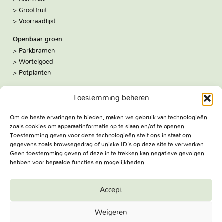
Grootfruit
Voorraadlijst
Openbaar groen
Parkbramen
Wortelgoed
Potplanten
Over ons
Toestemming beheren
Hoe we werken
De kwekerij
Om de beste ervaringen te bieden, maken we gebruik van technologieën
Volg ons:
zoals cookies om apparaatinformatie op te slaan en/of te openen.
Facebook
Toestemming geven voor deze technologieën stelt ons in staat om
Bezoekadres
gegevens zoals browsegedrag of unieke ID's op deze site te verwerken.
Geen toestemming geven of deze in te trekken kan negatieve gevolgen
Haringweg 3A
hebben voor bepaalde functies en mogelijkheden.
2975 LB Ottoland
Route
Accept
Jungheim Boomkwekerijen BV - Copyright © 2026. All Rights
Weigeren
Reserved.