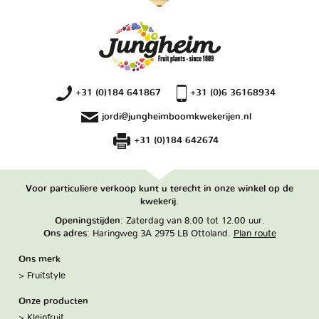
+31 (0)184 641867
+31 (0)6 36168934
jordi@jungheimboomkwekerijen.nl
+31 (0)184 642674
Voor particuliere verkoop kunt u terecht in onze winkel op de
kwekerij.
Openingstijden
: Zaterdag van 8.00 tot 12.00 uur.
Ons adres
: Haringweg 3A 2975 LB Ottoland.
Plan route
Ons merk
Fruitstyle
Onze producten
Kleinfruit