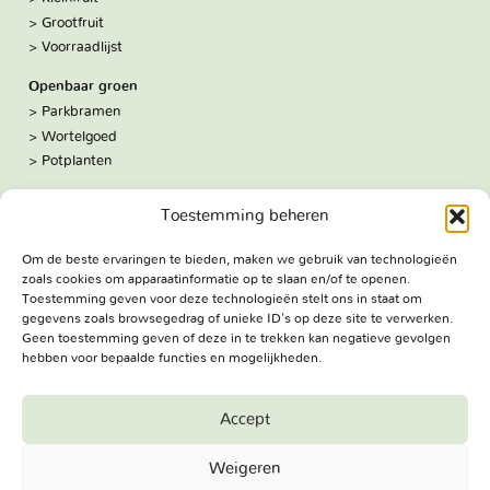
Grootfruit
Voorraadlijst
Openbaar groen
Parkbramen
Wortelgoed
Potplanten
Over ons
Toestemming beheren
Hoe we werken
De kwekerij
Om de beste ervaringen te bieden, maken we gebruik van technologieën
Volg ons:
zoals cookies om apparaatinformatie op te slaan en/of te openen.
Facebook
Toestemming geven voor deze technologieën stelt ons in staat om
Bezoekadres
gegevens zoals browsegedrag of unieke ID's op deze site te verwerken.
Geen toestemming geven of deze in te trekken kan negatieve gevolgen
Haringweg 3A
hebben voor bepaalde functies en mogelijkheden.
2975 LB Ottoland
Route
Accept
Jungheim Boomkwekerijen BV - Copyright © 2026. All Rights
Weigeren
Reserved.