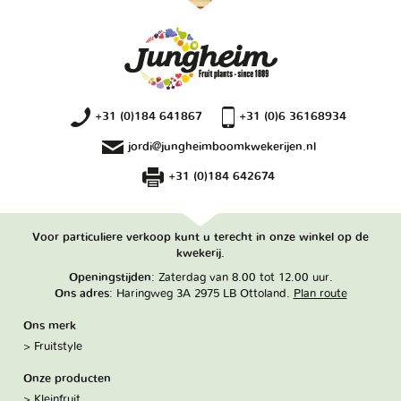
+31 (0)184 641867
+31 (0)6 36168934
jordi@jungheimboomkwekerijen.nl
+31 (0)184 642674
Voor particuliere verkoop kunt u terecht in onze winkel op de
kwekerij.
Openingstijden
: Zaterdag van 8.00 tot 12.00 uur.
Ons adres
: Haringweg 3A 2975 LB Ottoland.
Plan route
Ons merk
Fruitstyle
Onze producten
Kleinfruit