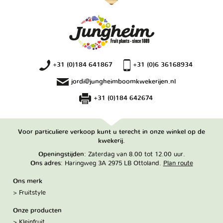
+31 (0)184 641867
+31 (0)6 36168934
jordi@jungheimboomkwekerijen.nl
+31 (0)184 642674
Voor particuliere verkoop kunt u terecht in onze winkel op de
kwekerij.
Openingstijden
: Zaterdag van 8.00 tot 12.00 uur.
Ons adres
: Haringweg 3A 2975 LB Ottoland.
Plan route
Ons merk
Fruitstyle
Onze producten
Kleinfruit