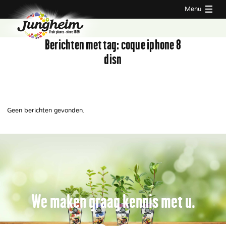
Menu
Berichten met tag:
coque iphone 8
disn
Geen berichten gevonden.
We maken graag kennis met u.