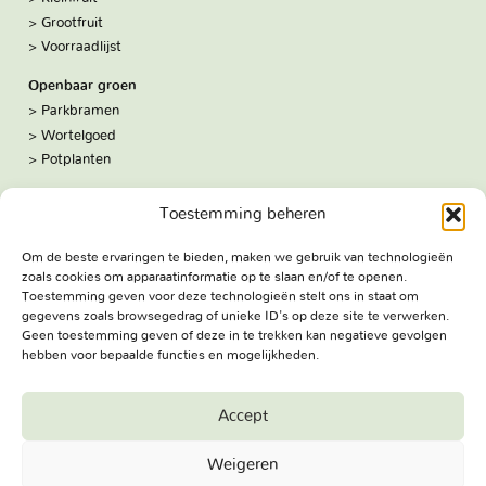
Grootfruit
Voorraadlijst
Openbaar groen
Parkbramen
Wortelgoed
Potplanten
Over ons
Toestemming beheren
Hoe we werken
De kwekerij
Om de beste ervaringen te bieden, maken we gebruik van technologieën
Volg ons:
zoals cookies om apparaatinformatie op te slaan en/of te openen.
Facebook
Toestemming geven voor deze technologieën stelt ons in staat om
Bezoekadres
gegevens zoals browsegedrag of unieke ID's op deze site te verwerken.
Geen toestemming geven of deze in te trekken kan negatieve gevolgen
Haringweg 3A
hebben voor bepaalde functies en mogelijkheden.
2975 LB Ottoland
Route
Accept
Jungheim Boomkwekerijen BV - Copyright © 2026. All Rights
Weigeren
Reserved.