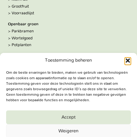
Grootfruit
Voorraadlijst
Openbaar groen
Parkbramen
Wortelgoed
Potplanten
Over ons
Toestemming beheren
Hoe we werken
De kwekerij
Om de beste ervaringen te bieden, maken we gebruik van technologieën
Volg ons:
zoals cookies om apparaatinformatie op te slaan en/of te openen.
Facebook
Toestemming geven voor deze technologieën stelt ons in staat om
Bezoekadres
gegevens zoals browsegedrag of unieke ID's op deze site te verwerken.
Geen toestemming geven of deze in te trekken kan negatieve gevolgen
Haringweg 3A
hebben voor bepaalde functies en mogelijkheden.
2975 LB Ottoland
Route
Accept
Jungheim Boomkwekerijen BV - Copyright © 2026. All Rights
Weigeren
Reserved.