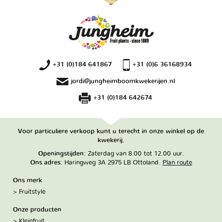
+31 (0)184 641867
+31 (0)6 36168934
jordi@jungheimboomkwekerijen.nl
+31 (0)184 642674
Voor particuliere verkoop kunt u terecht in onze winkel op de
kwekerij.
Openingstijden
: Zaterdag van 8.00 tot 12.00 uur.
Ons adres
: Haringweg 3A 2975 LB Ottoland.
Plan route
Ons merk
Fruitstyle
Onze producten
Kleinfruit