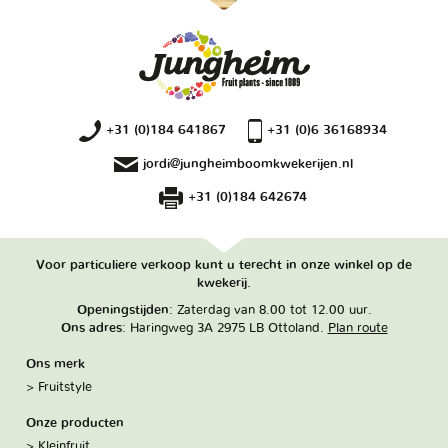
+31 (0)184 641867
+31 (0)6 36168934
jordi@jungheimboomkwekerijen.nl
+31 (0)184 642674
Voor particuliere verkoop kunt u terecht in onze winkel op de
kwekerij.
Openingstijden
: Zaterdag van 8.00 tot 12.00 uur.
Ons adres
: Haringweg 3A 2975 LB Ottoland.
Plan route
Ons merk
Fruitstyle
Onze producten
Kleinfruit