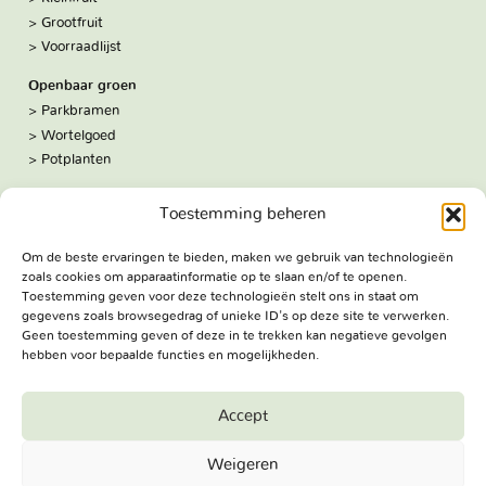
Grootfruit
Voorraadlijst
Openbaar groen
Parkbramen
Wortelgoed
Potplanten
Over ons
Toestemming beheren
Hoe we werken
De kwekerij
Om de beste ervaringen te bieden, maken we gebruik van technologieën
Volg ons:
zoals cookies om apparaatinformatie op te slaan en/of te openen.
Facebook
Toestemming geven voor deze technologieën stelt ons in staat om
Bezoekadres
gegevens zoals browsegedrag of unieke ID's op deze site te verwerken.
Geen toestemming geven of deze in te trekken kan negatieve gevolgen
Haringweg 3A
hebben voor bepaalde functies en mogelijkheden.
2975 LB Ottoland
Route
Accept
Jungheim Boomkwekerijen BV - Copyright © 2026. All Rights
Weigeren
Reserved.