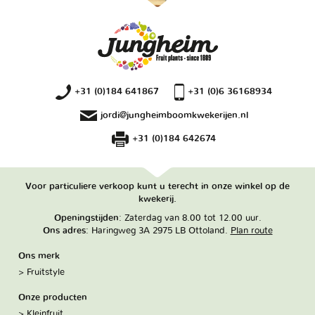
+31 (0)184 641867
+31 (0)6 36168934
jordi@jungheimboomkwekerijen.nl
+31 (0)184 642674
Voor particuliere verkoop kunt u terecht in onze winkel op de
kwekerij.
Openingstijden
: Zaterdag van 8.00 tot 12.00 uur.
Ons adres
: Haringweg 3A 2975 LB Ottoland.
Plan route
Ons merk
Fruitstyle
Onze producten
Kleinfruit