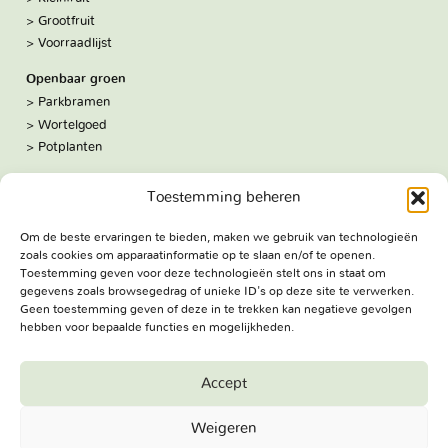
Grootfruit
Voorraadlijst
Openbaar groen
Parkbramen
Wortelgoed
Potplanten
Over ons
Toestemming beheren
Hoe we werken
De kwekerij
Om de beste ervaringen te bieden, maken we gebruik van technologieën
Volg ons:
zoals cookies om apparaatinformatie op te slaan en/of te openen.
Facebook
Toestemming geven voor deze technologieën stelt ons in staat om
Bezoekadres
gegevens zoals browsegedrag of unieke ID's op deze site te verwerken.
Geen toestemming geven of deze in te trekken kan negatieve gevolgen
Haringweg 3A
hebben voor bepaalde functies en mogelijkheden.
2975 LB Ottoland
Route
Accept
Jungheim Boomkwekerijen BV - Copyright © 2026. All Rights
Weigeren
Reserved.