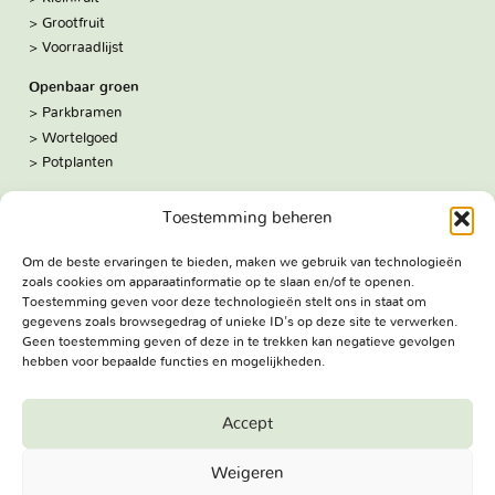
Grootfruit
Voorraadlijst
Openbaar groen
Parkbramen
Wortelgoed
Potplanten
Over ons
Toestemming beheren
Hoe we werken
De kwekerij
Om de beste ervaringen te bieden, maken we gebruik van technologieën
Volg ons:
zoals cookies om apparaatinformatie op te slaan en/of te openen.
Facebook
Toestemming geven voor deze technologieën stelt ons in staat om
Bezoekadres
gegevens zoals browsegedrag of unieke ID's op deze site te verwerken.
Geen toestemming geven of deze in te trekken kan negatieve gevolgen
Haringweg 3A
hebben voor bepaalde functies en mogelijkheden.
2975 LB Ottoland
Route
Accept
Jungheim Boomkwekerijen BV - Copyright © 2026. All Rights
Weigeren
Reserved.