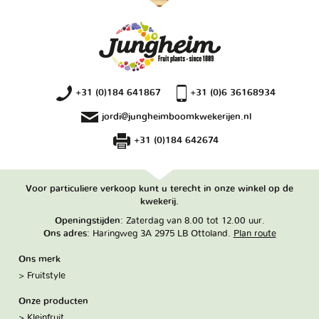
+31 (0)184 641867
+31 (0)6 36168934
jordi@jungheimboomkwekerijen.nl
+31 (0)184 642674
Voor particuliere verkoop kunt u terecht in onze winkel op de
kwekerij.
Openingstijden
: Zaterdag van 8.00 tot 12.00 uur.
Ons adres
: Haringweg 3A 2975 LB Ottoland.
Plan route
Ons merk
Fruitstyle
Onze producten
Kleinfruit