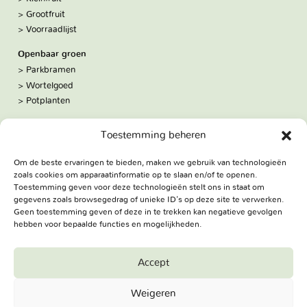
Grootfruit
Voorraadlijst
Openbaar groen
Parkbramen
Wortelgoed
Potplanten
Over ons
Toestemming beheren
Hoe we werken
De kwekerij
Om de beste ervaringen te bieden, maken we gebruik van technologieën
Volg ons:
zoals cookies om apparaatinformatie op te slaan en/of te openen.
Facebook
Toestemming geven voor deze technologieën stelt ons in staat om
Bezoekadres
gegevens zoals browsegedrag of unieke ID's op deze site te verwerken.
Geen toestemming geven of deze in te trekken kan negatieve gevolgen
Haringweg 3A
hebben voor bepaalde functies en mogelijkheden.
2975 LB Ottoland
Route
Accept
Jungheim Boomkwekerijen BV - Copyright © 2026. All Rights
Weigeren
Reserved.