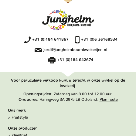
+31 (0)184 641867
+31 (0)6 36168934
jordi@jungheimboomkwekerijen.nl
+31 (0)184 642674
Voor particuliere verkoop kunt u terecht in onze winkel op de
kwekerij.
Openingstijden
: Zaterdag van 8.00 tot 12.00 uur.
Ons adres
: Haringweg 3A 2975 LB Ottoland.
Plan route
Ons merk
Fruitstyle
Onze producten
Kleinfruit