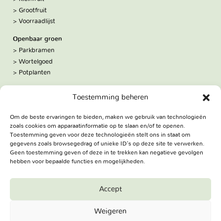
Grootfruit
Voorraadlijst
Openbaar groen
Parkbramen
Wortelgoed
Potplanten
Over ons
Toestemming beheren
Hoe we werken
De kwekerij
Om de beste ervaringen te bieden, maken we gebruik van technologieën
Volg ons:
zoals cookies om apparaatinformatie op te slaan en/of te openen.
Facebook
Toestemming geven voor deze technologieën stelt ons in staat om
Bezoekadres
gegevens zoals browsegedrag of unieke ID's op deze site te verwerken.
Geen toestemming geven of deze in te trekken kan negatieve gevolgen
Haringweg 3A
hebben voor bepaalde functies en mogelijkheden.
2975 LB Ottoland
Route
Accept
Jungheim Boomkwekerijen BV - Copyright © 2026. All Rights
Weigeren
Reserved.