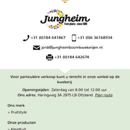
+31 (0)184 641867
+31 (0)6 36168934
jordi@jungheimboomkwekerijen.nl
+31 (0)184 642674
Voor particuliere verkoop kunt u terecht in onze winkel op de
kwekerij.
Openingstijden
: Zaterdag van 8.00 tot 12.00 uur.
Ons adres
: Haringweg 3A 2975 LB Ottoland.
Plan route
Ons merk
Fruitstyle
Onze producten
Kleinfruit