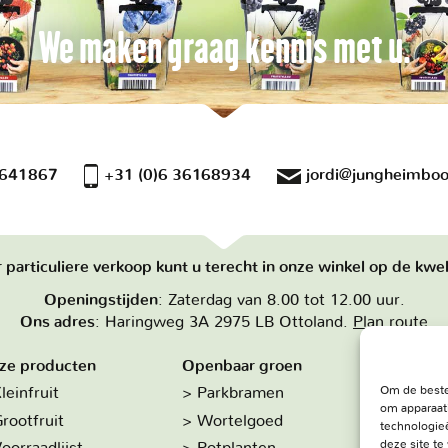
We maken graag kennis met u.
 641867
+31 (0)6 36168934
jordi@jungheimboo
 particuliere verkoop kunt u terecht in onze winkel op de kwek
Openingstijden
: Zaterdag van 8.00 tot 12.00 uur.
Ons adres
: Haringweg 3A 2975 LB Ottoland.
Plan route
ze producten
Openbaar groen
Over on
Om de beste
leinfruit
Parkbramen
Hoe w
om apparaat
rootfruit
Wortelgoed
De kw
technologieë
deze site t