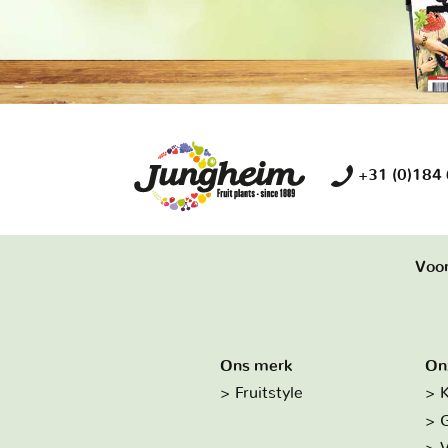
+31 (0)184
Voor
Ons merk
On
Fruitstyle
K
G