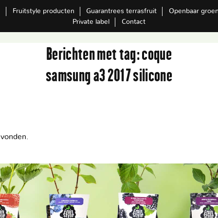
m
Fruitstyle producten
Guarantrees terrasfruit
Openbaar groe
Private label
Contact
Berichten met tag:
coque
samsung a3 2017 silicone
evonden.