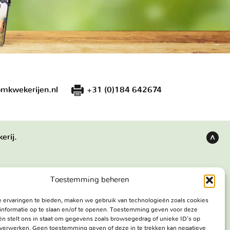
mkwekerijen.nl
+31 (0)184 642674
erij.
Terug
naar
boven
Toestemming beheren
s
Bezoekadres
 ervaringen te bieden, maken we gebruik van technologieën zoals cookies
e werken
Haringweg 3A
informatie op te slaan en/of te openen. Toestemming geven voor deze
ekerij
2975 LB Ottoland
n stelt ons in staat om gegevens zoals browsegedrag of unieke ID's op
e verwerken. Geen toestemming geven of deze in te trekken kan negatieve