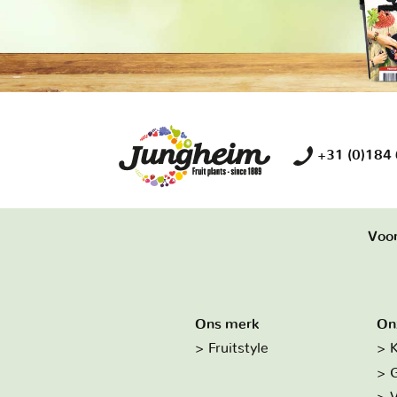
+31 (0)184
Voor
Ons merk
On
Fruitstyle
K
G