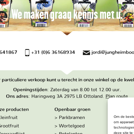
We maken graag kennis met u.
 641867
+31 (0)6 36168934
jordi@jungheimboo
 particuliere verkoop kunt u terecht in onze winkel op de kwek
Openingstijden
: Zaterdag van 8.00 tot 12.00 uur.
Ons adres
: Haringweg 3A 2975 LB Ottoland.
Plan route
ze producten
Openbaar groen
Over on
Om de beste
leinfruit
Parkbramen
Hoe w
om apparaat
rootfruit
Wortelgoed
De kw
technologieë
deze site t