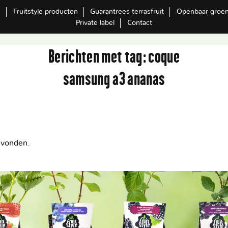
m
Fruitstyle producten
Guarantrees terrasfruit
Openbaar groe
Private label
Contact
Berichten met tag:
coque
samsung a3 ananas
evonden.