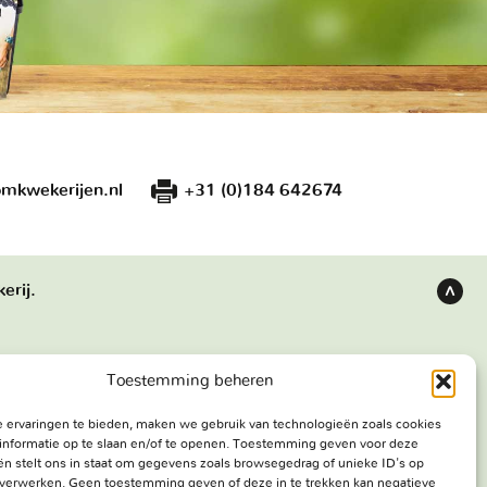
mkwekerijen.nl
+31 (0)184 642674
erij.
Terug
naar
boven
Toestemming beheren
s
Bezoekadres
 ervaringen te bieden, maken we gebruik van technologieën zoals cookies
e werken
Haringweg 3A
informatie op te slaan en/of te openen. Toestemming geven voor deze
ekerij
2975 LB Ottoland
n stelt ons in staat om gegevens zoals browsegedrag of unieke ID's op
e verwerken. Geen toestemming geven of deze in te trekken kan negatieve