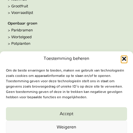
Grootfruit
Voorraadlijst
Openbaar groen
Parkbramen
Wortelgoed
Potplanten
Over ons
Toestemming beheren
Hoe we werken
De kwekerij
Om de beste ervaringen te bieden, maken we gebruik van technologieën
Volg ons:
zoals cookies om apparaatinformatie op te slaan en/of te openen.
Facebook
Toestemming geven voor deze technologieën stelt ons in staat om
Bezoekadres
gegevens zoals browsegedrag of unieke ID's op deze site te verwerken.
Geen toestemming geven of deze in te trekken kan negatieve gevolgen
Haringweg 3A
hebben voor bepaalde functies en mogelijkheden.
2975 LB Ottoland
Route
Accept
Jungheim Boomkwekerijen BV - Copyright © 2026. All Rights
Weigeren
Reserved.