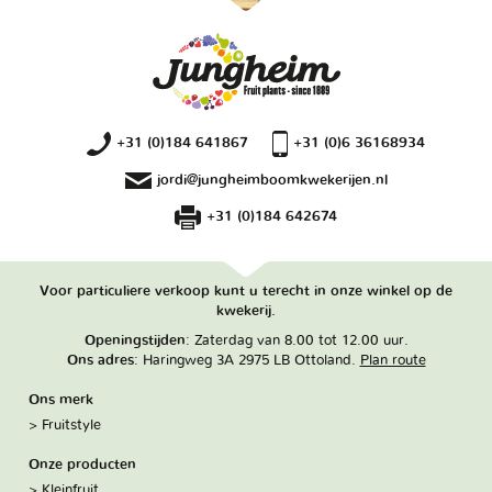
+31 (0)184 641867
+31 (0)6 36168934
jordi@jungheimboomkwekerijen.nl
+31 (0)184 642674
Voor particuliere verkoop kunt u terecht in onze winkel op de
kwekerij.
Openingstijden
: Zaterdag van 8.00 tot 12.00 uur.
Ons adres
: Haringweg 3A 2975 LB Ottoland.
Plan route
Ons merk
Fruitstyle
Onze producten
Kleinfruit