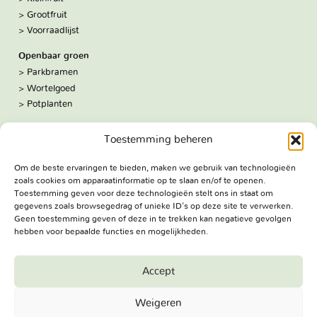
Grootfruit
Voorraadlijst
Openbaar groen
Parkbramen
Wortelgoed
Potplanten
Over ons
Toestemming beheren
Hoe we werken
De kwekerij
Om de beste ervaringen te bieden, maken we gebruik van technologieën
Volg ons:
zoals cookies om apparaatinformatie op te slaan en/of te openen.
Facebook
Toestemming geven voor deze technologieën stelt ons in staat om
Bezoekadres
gegevens zoals browsegedrag of unieke ID's op deze site te verwerken.
Geen toestemming geven of deze in te trekken kan negatieve gevolgen
Haringweg 3A
hebben voor bepaalde functies en mogelijkheden.
2975 LB Ottoland
Route
Accept
Jungheim Boomkwekerijen BV - Copyright © 2026. All Rights
Weigeren
Reserved.