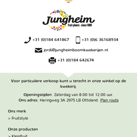
+31 (0)184 641867
+31 (0)6 36168934
jordi@jungheimboomkwekerijen.nl
+31 (0)184 642674
Voor particuliere verkoop kunt u terecht in onze winkel op de
kwekerij.
Openingstijden
: Zaterdag van 8.00 tot 12.00 uur.
Ons adres
: Haringweg 3A 2975 LB Ottoland.
Plan route
Ons merk
Fruitstyle
Onze producten
Kleinfruit