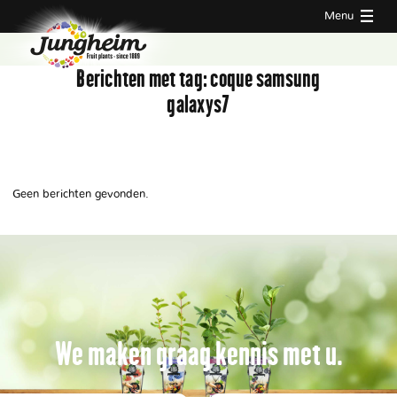
Menu
Berichten met tag:
coque samsung
galaxys7
Geen berichten gevonden.
We maken graag kennis met u.