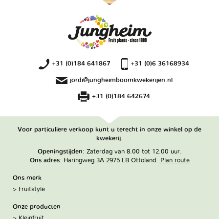
+31 (0)184 641867
+31 (0)6 36168934
jordi@jungheimboomkwekerijen.nl
+31 (0)184 642674
Voor particuliere verkoop kunt u terecht in onze winkel op de
kwekerij.
Openingstijden
: Zaterdag van 8.00 tot 12.00 uur.
Ons adres
: Haringweg 3A 2975 LB Ottoland.
Plan route
Ons merk
Fruitstyle
Onze producten
Kleinfruit