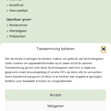
Grootfruit
Voorraadlijst
Openbaar groen
Parkbramen
Wortelgoed
Potplanten
Over ons
Toestemming beheren
Hoe we werken
De kwekerij
Om de beste ervaringen te bieden, maken we gebruik van technologieën
Volg ons:
zoals cookies om apparaatinformatie op te slaan en/of te openen.
Facebook
Toestemming geven voor deze technologieën stelt ons in staat om
Bezoekadres
gegevens zoals browsegedrag of unieke ID's op deze site te verwerken.
Geen toestemming geven of deze in te trekken kan negatieve gevolgen
Haringweg 3A
hebben voor bepaalde functies en mogelijkheden.
2975 LB Ottoland
Route
Accept
Jungheim Boomkwekerijen BV - Copyright © 2026. All Rights
Weigeren
Reserved.