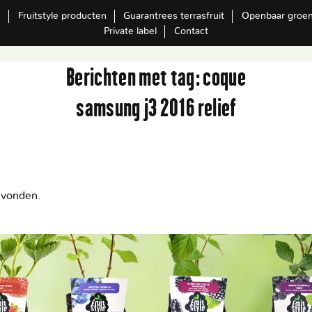
m
Fruitstyle producten
Guarantrees terrasfruit
Openbaar groe
Private label
Contact
Berichten met tag:
coque
samsung j3 2016 relief
evonden.