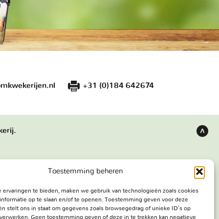
mkwekerijen.nl
+31 (0)184 642674
erij.
Terug
naar
boven
Toestemming beheren
s
Bezoekadres
 ervaringen te bieden, maken we gebruik van technologieën zoals cookies
e werken
Haringweg 3A
informatie op te slaan en/of te openen. Toestemming geven voor deze
ekerij
2975 LB Ottoland
n stelt ons in staat om gegevens zoals browsegedrag of unieke ID's op
e verwerken. Geen toestemming geven of deze in te trekken kan negatieve