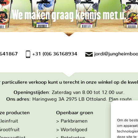
We maken graag kennis met u.
 641867
+31 (0)6 36168934
jordi@jungheimboo
 particuliere verkoop kunt u terecht in onze winkel op de kwek
Openingstijden
: Zaterdag van 8.00 tot 12.00 uur.
Ons adres
: Haringweg 3A 2975 LB Ottoland.
Plan route
ze producten
Openbaar groen
Over on
Om de beste
leinfruit
Parkbramen
Hoe w
om apparaat
rootfruit
Wortelgoed
De kw
technologieë
deze site t