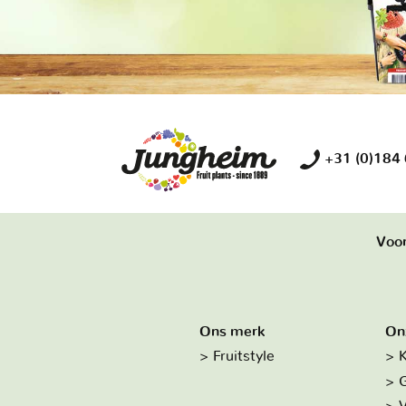
+31 (0)184
Voor
Ons merk
On
Fruitstyle
K
G