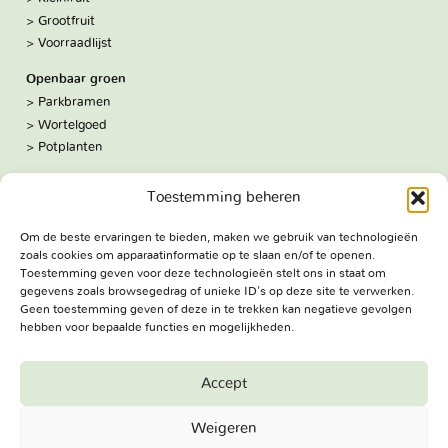
Grootfruit
Voorraadlijst
Openbaar groen
Parkbramen
Wortelgoed
Potplanten
Over ons
Toestemming beheren
Hoe we werken
De kwekerij
Om de beste ervaringen te bieden, maken we gebruik van technologieën
Volg ons:
zoals cookies om apparaatinformatie op te slaan en/of te openen.
Facebook
Toestemming geven voor deze technologieën stelt ons in staat om
Bezoekadres
gegevens zoals browsegedrag of unieke ID's op deze site te verwerken.
Geen toestemming geven of deze in te trekken kan negatieve gevolgen
Haringweg 3A
hebben voor bepaalde functies en mogelijkheden.
2975 LB Ottoland
Route
Accept
Jungheim Boomkwekerijen BV - Copyright © 2026. All Rights
Weigeren
Reserved.