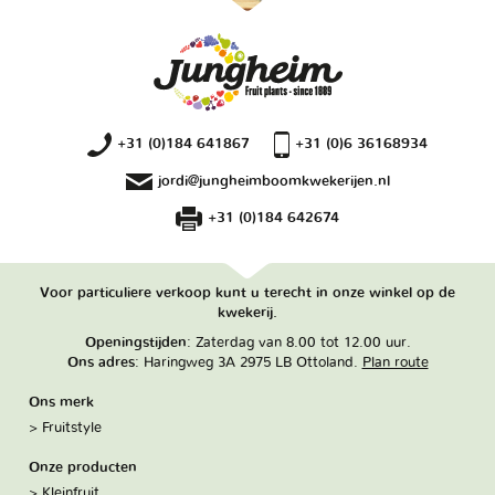
+31 (0)184 641867
+31 (0)6 36168934
jordi@jungheimboomkwekerijen.nl
+31 (0)184 642674
Voor particuliere verkoop kunt u terecht in onze winkel op de
kwekerij.
Openingstijden
: Zaterdag van 8.00 tot 12.00 uur.
Ons adres
: Haringweg 3A 2975 LB Ottoland.
Plan route
Ons merk
Fruitstyle
Onze producten
Kleinfruit