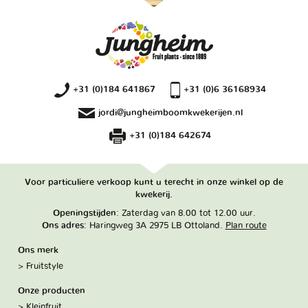
+31 (0)184 641867
+31 (0)6 36168934
jordi@jungheimboomkwekerijen.nl
+31 (0)184 642674
Voor particuliere verkoop kunt u terecht in onze winkel op de
kwekerij.
Openingstijden
: Zaterdag van 8.00 tot 12.00 uur.
Ons adres
: Haringweg 3A 2975 LB Ottoland.
Plan route
Ons merk
Fruitstyle
Onze producten
Kleinfruit