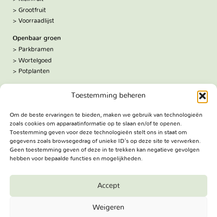
Grootfruit
Voorraadlijst
Openbaar groen
Parkbramen
Wortelgoed
Potplanten
Over ons
Toestemming beheren
Hoe we werken
De kwekerij
Om de beste ervaringen te bieden, maken we gebruik van technologieën
Volg ons:
zoals cookies om apparaatinformatie op te slaan en/of te openen.
Facebook
Toestemming geven voor deze technologieën stelt ons in staat om
Bezoekadres
gegevens zoals browsegedrag of unieke ID's op deze site te verwerken.
Geen toestemming geven of deze in te trekken kan negatieve gevolgen
Haringweg 3A
hebben voor bepaalde functies en mogelijkheden.
2975 LB Ottoland
Route
Accept
Jungheim Boomkwekerijen BV - Copyright © 2026. All Rights
Weigeren
Reserved.