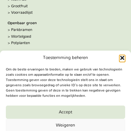
Grootfruit
Voorraadlijst
Openbaar groen
Parkbramen
Wortelgoed
Potplanten
Over ons
Toestemming beheren
Hoe we werken
De kwekerij
Om de beste ervaringen te bieden, maken we gebruik van technologieën
Volg ons:
zoals cookies om apparaatinformatie op te slaan en/of te openen.
Facebook
Toestemming geven voor deze technologieën stelt ons in staat om
Bezoekadres
gegevens zoals browsegedrag of unieke ID's op deze site te verwerken.
Geen toestemming geven of deze in te trekken kan negatieve gevolgen
Haringweg 3A
hebben voor bepaalde functies en mogelijkheden.
2975 LB Ottoland
Route
Accept
Jungheim Boomkwekerijen BV - Copyright © 2026. All Rights
Weigeren
Reserved.