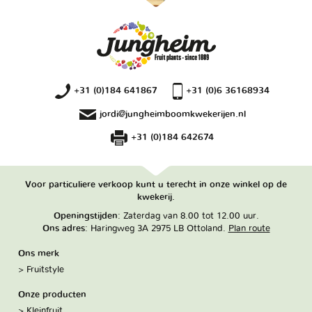
+31 (0)184 641867
+31 (0)6 36168934
jordi@jungheimboomkwekerijen.nl
+31 (0)184 642674
Voor particuliere verkoop kunt u terecht in onze winkel op de
kwekerij.
Openingstijden
: Zaterdag van 8.00 tot 12.00 uur.
Ons adres
: Haringweg 3A 2975 LB Ottoland.
Plan route
Ons merk
Fruitstyle
Onze producten
Kleinfruit