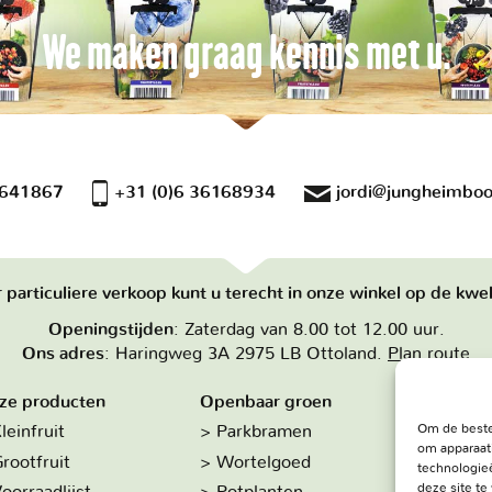
We maken graag kennis met u.
 641867
+31 (0)6 36168934
jordi@jungheimboo
 particuliere verkoop kunt u terecht in onze winkel op de kwek
Openingstijden
: Zaterdag van 8.00 tot 12.00 uur.
Ons adres
: Haringweg 3A 2975 LB Ottoland.
Plan route
ze producten
Openbaar groen
Over on
Om de beste
leinfruit
Parkbramen
Hoe w
om apparaat
rootfruit
Wortelgoed
De kw
technologieë
deze site t