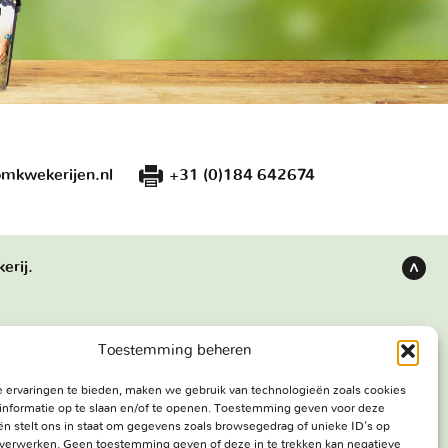
mkwekerijen.nl
+31 (0)184 642674
erij.
Terug
naar
boven
Toestemming beheren
s
Bezoekadres
 ervaringen te bieden, maken we gebruik van technologieën zoals cookies
e werken
Haringweg 3A
informatie op te slaan en/of te openen. Toestemming geven voor deze
ekerij
2975 LB Ottoland
n stelt ons in staat om gegevens zoals browsegedrag of unieke ID's op
e verwerken. Geen toestemming geven of deze in te trekken kan negatieve