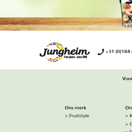
+31 (0)184
Voor
Ons merk
On
Fruitstyle
K
G