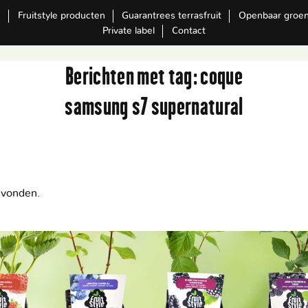
m
Fruitstyle producten
Guarantrees terrasfruit
Openbaar groe
Private label
Contact
Berichten met tag:
coque
samsung s7 supernatural
evonden.