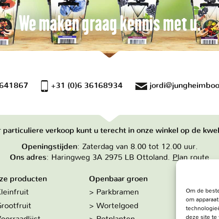
We maken graag kennis met u.
 641867
+31 (0)6 36168934
jordi@jungheimboo
 particuliere verkoop kunt u terecht in onze winkel op de kwek
Openingstijden
: Zaterdag van 8.00 tot 12.00 uur.
Ons adres
: Haringweg 3A 2975 LB Ottoland.
Plan route
ze producten
Openbaar groen
Over on
Om de beste
leinfruit
Parkbramen
Hoe w
om apparaat
rootfruit
Wortelgoed
De kw
technologieë
deze site t