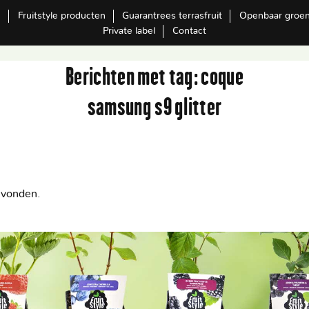
m
Fruitstyle producten
Guarantrees terrasfruit
Openbaar groe
Private label
Contact
Berichten met tag:
coque
samsung s9 glitter
evonden.