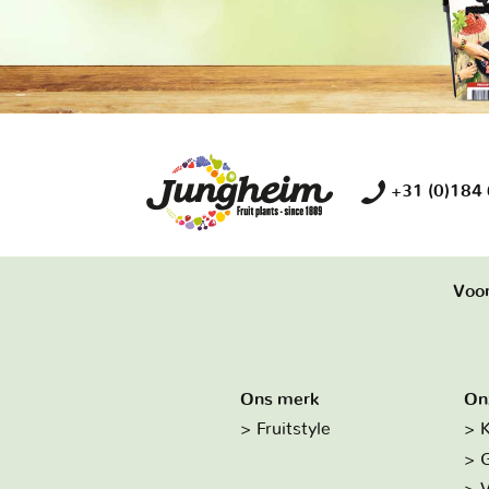
+31 (0)184
Voor
Ons merk
On
Fruitstyle
K
G