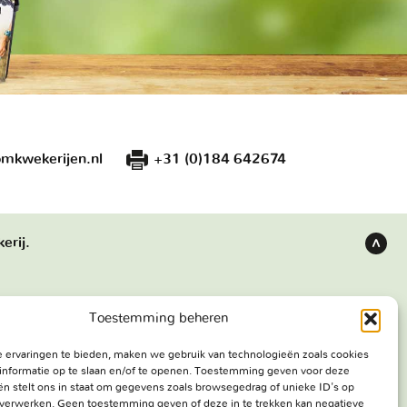
mkwekerijen.nl
+31 (0)184 642674
erij.
Terug
naar
boven
Toestemming beheren
s
Bezoekadres
 ervaringen te bieden, maken we gebruik van technologieën zoals cookies
e werken
Haringweg 3A
informatie op te slaan en/of te openen. Toestemming geven voor deze
ekerij
2975 LB Ottoland
n stelt ons in staat om gegevens zoals browsegedrag of unieke ID's op
e verwerken. Geen toestemming geven of deze in te trekken kan negatieve