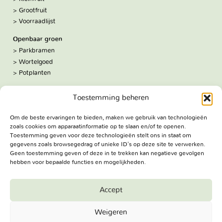
Grootfruit
Voorraadlijst
Openbaar groen
Parkbramen
Wortelgoed
Potplanten
Over ons
Toestemming beheren
Hoe we werken
De kwekerij
Om de beste ervaringen te bieden, maken we gebruik van technologieën
Volg ons:
zoals cookies om apparaatinformatie op te slaan en/of te openen.
Facebook
Toestemming geven voor deze technologieën stelt ons in staat om
Bezoekadres
gegevens zoals browsegedrag of unieke ID's op deze site te verwerken.
Geen toestemming geven of deze in te trekken kan negatieve gevolgen
Haringweg 3A
hebben voor bepaalde functies en mogelijkheden.
2975 LB Ottoland
Route
Accept
Jungheim Boomkwekerijen BV - Copyright © 2026. All Rights
Weigeren
Reserved.