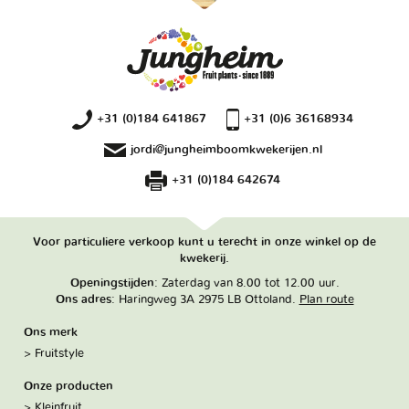
+31 (0)184 641867
+31 (0)6 36168934
jordi@jungheimboomkwekerijen.nl
+31 (0)184 642674
Voor particuliere verkoop kunt u terecht in onze winkel op de
kwekerij.
Openingstijden
: Zaterdag van 8.00 tot 12.00 uur.
Ons adres
: Haringweg 3A 2975 LB Ottoland.
Plan route
Ons merk
Fruitstyle
Onze producten
Kleinfruit