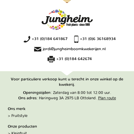
+31 (0)184 641867
+31 (0)6 36168934
jordi@jungheimboomkwekerijen.nl
+31 (0)184 642674
Voor particuliere verkoop kunt u terecht in onze winkel op de
kwekerij.
Openingstijden
: Zaterdag van 8.00 tot 12.00 uur.
Ons adres
: Haringweg 3A 2975 LB Ottoland.
Plan route
Ons merk
Fruitstyle
Onze producten
Kleinfruit