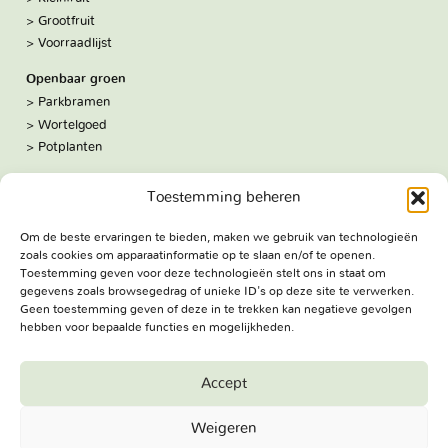
Grootfruit
Voorraadlijst
Openbaar groen
Parkbramen
Wortelgoed
Potplanten
Over ons
Toestemming beheren
Hoe we werken
De kwekerij
Om de beste ervaringen te bieden, maken we gebruik van technologieën
Volg ons:
zoals cookies om apparaatinformatie op te slaan en/of te openen.
Facebook
Toestemming geven voor deze technologieën stelt ons in staat om
Bezoekadres
gegevens zoals browsegedrag of unieke ID's op deze site te verwerken.
Geen toestemming geven of deze in te trekken kan negatieve gevolgen
Haringweg 3A
hebben voor bepaalde functies en mogelijkheden.
2975 LB Ottoland
Route
Accept
Jungheim Boomkwekerijen BV - Copyright © 2026. All Rights
Weigeren
Reserved.