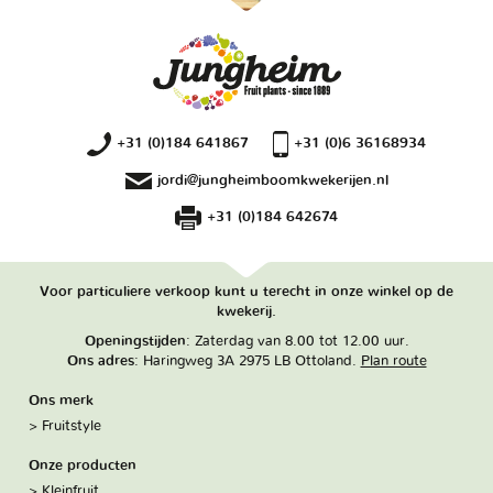
+31 (0)184 641867
+31 (0)6 36168934
jordi@jungheimboomkwekerijen.nl
+31 (0)184 642674
Voor particuliere verkoop kunt u terecht in onze winkel op de
kwekerij.
Openingstijden
: Zaterdag van 8.00 tot 12.00 uur.
Ons adres
: Haringweg 3A 2975 LB Ottoland.
Plan route
Ons merk
Fruitstyle
Onze producten
Kleinfruit