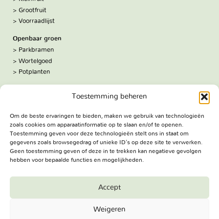
Grootfruit
Voorraadlijst
Openbaar groen
Parkbramen
Wortelgoed
Potplanten
Over ons
Toestemming beheren
Hoe we werken
De kwekerij
Om de beste ervaringen te bieden, maken we gebruik van technologieën
Volg ons:
zoals cookies om apparaatinformatie op te slaan en/of te openen.
Facebook
Toestemming geven voor deze technologieën stelt ons in staat om
Bezoekadres
gegevens zoals browsegedrag of unieke ID's op deze site te verwerken.
Geen toestemming geven of deze in te trekken kan negatieve gevolgen
Haringweg 3A
hebben voor bepaalde functies en mogelijkheden.
2975 LB Ottoland
Route
Accept
Jungheim Boomkwekerijen BV - Copyright © 2026. All Rights
Weigeren
Reserved.