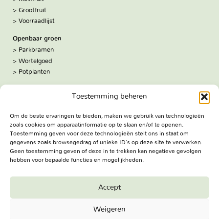
Grootfruit
Voorraadlijst
Openbaar groen
Parkbramen
Wortelgoed
Potplanten
Over ons
Toestemming beheren
Hoe we werken
De kwekerij
Om de beste ervaringen te bieden, maken we gebruik van technologieën
Volg ons:
zoals cookies om apparaatinformatie op te slaan en/of te openen.
Facebook
Toestemming geven voor deze technologieën stelt ons in staat om
Bezoekadres
gegevens zoals browsegedrag of unieke ID's op deze site te verwerken.
Geen toestemming geven of deze in te trekken kan negatieve gevolgen
Haringweg 3A
hebben voor bepaalde functies en mogelijkheden.
2975 LB Ottoland
Route
Accept
Jungheim Boomkwekerijen BV - Copyright © 2026. All Rights
Weigeren
Reserved.