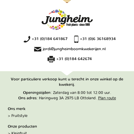
+31 (0)184 641867
+31 (0)6 36168934
jordi@jungheimboomkwekerijen.nl
+31 (0)184 642674
Voor particuliere verkoop kunt u terecht in onze winkel op de
kwekerij.
Openingstijden
: Zaterdag van 8.00 tot 12.00 uur.
Ons adres
: Haringweg 3A 2975 LB Ottoland.
Plan route
Ons merk
Fruitstyle
Onze producten
Kleinfruit