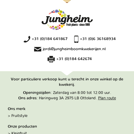
+31 (0)184 641867
+31 (0)6 36168934
jordi@jungheimboomkwekerijen.nl
+31 (0)184 642674
Voor particuliere verkoop kunt u terecht in onze winkel op de
kwekerij.
Openingstijden
: Zaterdag van 8.00 tot 12.00 uur.
Ons adres
: Haringweg 3A 2975 LB Ottoland.
Plan route
Ons merk
Fruitstyle
Onze producten
Kleinfruit