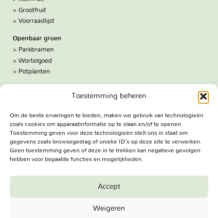
Grootfruit
Voorraadlijst
Openbaar groen
Parkbramen
Wortelgoed
Potplanten
Over ons
Toestemming beheren
Hoe we werken
De kwekerij
Om de beste ervaringen te bieden, maken we gebruik van technologieën
Volg ons:
zoals cookies om apparaatinformatie op te slaan en/of te openen.
Facebook
Toestemming geven voor deze technologieën stelt ons in staat om
Bezoekadres
gegevens zoals browsegedrag of unieke ID's op deze site te verwerken.
Geen toestemming geven of deze in te trekken kan negatieve gevolgen
Haringweg 3A
hebben voor bepaalde functies en mogelijkheden.
2975 LB Ottoland
Route
Accept
Jungheim Boomkwekerijen BV - Copyright © 2026. All Rights
Weigeren
Reserved.