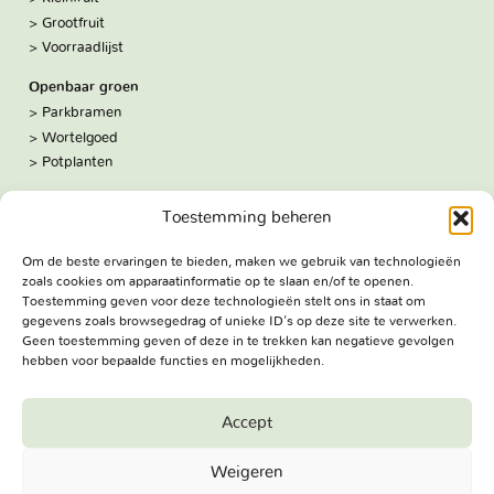
Grootfruit
Voorraadlijst
Openbaar groen
Parkbramen
Wortelgoed
Potplanten
Over ons
Toestemming beheren
Hoe we werken
De kwekerij
Om de beste ervaringen te bieden, maken we gebruik van technologieën
Volg ons:
zoals cookies om apparaatinformatie op te slaan en/of te openen.
Facebook
Toestemming geven voor deze technologieën stelt ons in staat om
Bezoekadres
gegevens zoals browsegedrag of unieke ID's op deze site te verwerken.
Geen toestemming geven of deze in te trekken kan negatieve gevolgen
Haringweg 3A
hebben voor bepaalde functies en mogelijkheden.
2975 LB Ottoland
Route
Accept
Jungheim Boomkwekerijen BV - Copyright © 2026. All Rights
Weigeren
Reserved.