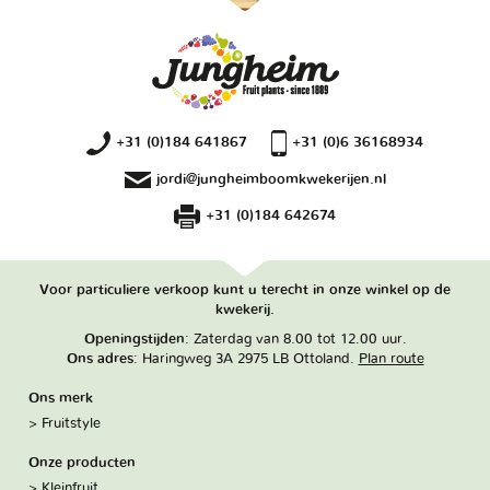
+31 (0)184 641867
+31 (0)6 36168934
jordi@jungheimboomkwekerijen.nl
+31 (0)184 642674
Voor particuliere verkoop kunt u terecht in onze winkel op de
kwekerij.
Openingstijden
: Zaterdag van 8.00 tot 12.00 uur.
Ons adres
: Haringweg 3A 2975 LB Ottoland.
Plan route
Ons merk
Fruitstyle
Onze producten
Kleinfruit