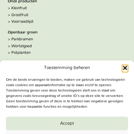
Onze producten
Kleinfruit
Grootfruit
Voorraadlijst
Openbaar groen
Parkbramen
Wortelgoed
Potplanten
Over ons
Toestemming beheren
Hoe we werken
De kwekerij
Om de beste ervaringen te bieden, maken we gebruik van technologieën
Volg ons:
zoals cookies om apparaatinformatie op te slaan en/of te openen.
Facebook
Toestemming geven voor deze technologieën stelt ons in staat om
Bezoekadres
gegevens zoals browsegedrag of unieke ID's op deze site te verwerken.
Geen toestemming geven of deze in te trekken kan negatieve gevolgen
Haringweg 3A
hebben voor bepaalde functies en mogelijkheden.
2975 LB Ottoland
Route
Accept
Jungheim Boomkwekerijen BV - Copyright © 2026. All Rights