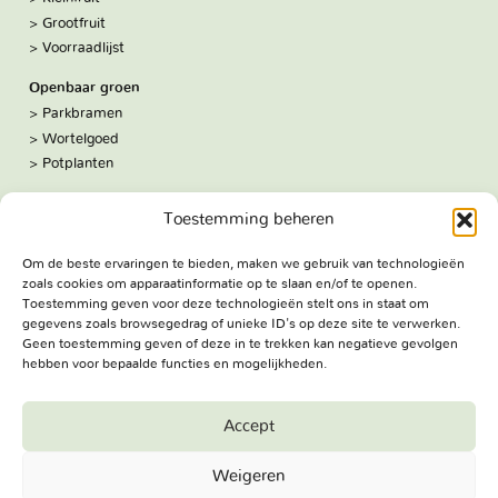
Grootfruit
Voorraadlijst
Openbaar groen
Parkbramen
Wortelgoed
Potplanten
Over ons
Toestemming beheren
Hoe we werken
De kwekerij
Om de beste ervaringen te bieden, maken we gebruik van technologieën
Volg ons:
zoals cookies om apparaatinformatie op te slaan en/of te openen.
Facebook
Toestemming geven voor deze technologieën stelt ons in staat om
Bezoekadres
gegevens zoals browsegedrag of unieke ID's op deze site te verwerken.
Geen toestemming geven of deze in te trekken kan negatieve gevolgen
Haringweg 3A
hebben voor bepaalde functies en mogelijkheden.
2975 LB Ottoland
Route
Accept
Jungheim Boomkwekerijen BV - Copyright © 2026. All Rights
Weigeren
Reserved.