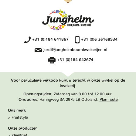
+31 (0)184 641867
+31 (0)6 36168934
jordi@jungheimboomkwekerijen.nl
+31 (0)184 642674
Voor particuliere verkoop kunt u terecht in onze winkel op de
kwekerij.
Openingstijden
: Zaterdag van 8.00 tot 12.00 uur.
Ons adres
: Haringweg 3A 2975 LB Ottoland.
Plan route
Ons merk
Fruitstyle
Onze producten
Kleinfruit