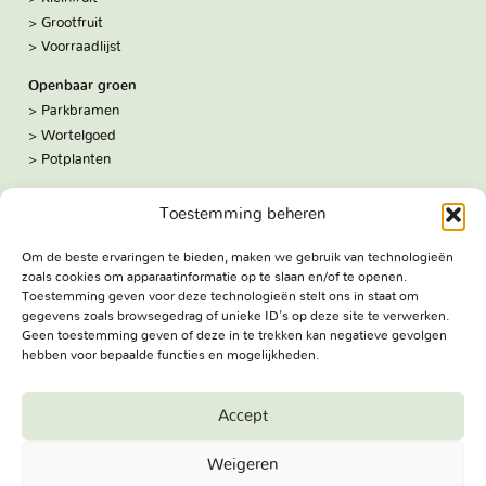
Grootfruit
Voorraadlijst
Openbaar groen
Parkbramen
Wortelgoed
Potplanten
Over ons
Toestemming beheren
Hoe we werken
De kwekerij
Om de beste ervaringen te bieden, maken we gebruik van technologieën
Volg ons:
zoals cookies om apparaatinformatie op te slaan en/of te openen.
Facebook
Toestemming geven voor deze technologieën stelt ons in staat om
Bezoekadres
gegevens zoals browsegedrag of unieke ID's op deze site te verwerken.
Geen toestemming geven of deze in te trekken kan negatieve gevolgen
Haringweg 3A
hebben voor bepaalde functies en mogelijkheden.
2975 LB Ottoland
Route
Accept
Jungheim Boomkwekerijen BV - Copyright © 2026. All Rights
Weigeren
Reserved.