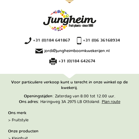
+31 (0)184 641867
+31 (0)6 36168934
jordi@jungheimboomkwekerijen.nl
+31 (0)184 642674
Voor particuliere verkoop kunt u terecht in onze winkel op de
kwekerij.
Openingstijden
: Zaterdag van 8.00 tot 12.00 uur.
Ons adres
: Haringweg 3A 2975 LB Ottoland.
Plan route
Ons merk
Fruitstyle
Onze producten
Kleinfruit