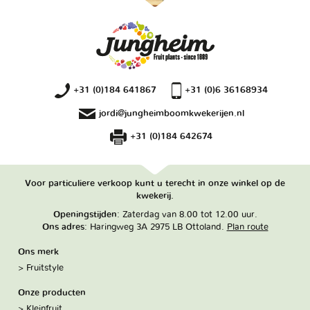
+31 (0)184 641867
+31 (0)6 36168934
jordi@jungheimboomkwekerijen.nl
+31 (0)184 642674
Voor particuliere verkoop kunt u terecht in onze winkel op de
kwekerij.
Openingstijden
: Zaterdag van 8.00 tot 12.00 uur.
Ons adres
: Haringweg 3A 2975 LB Ottoland.
Plan route
Ons merk
Fruitstyle
Onze producten
Kleinfruit