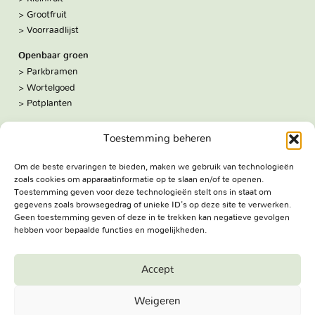
Grootfruit
Voorraadlijst
Openbaar groen
Parkbramen
Wortelgoed
Potplanten
Over ons
Toestemming beheren
Hoe we werken
De kwekerij
Om de beste ervaringen te bieden, maken we gebruik van technologieën
Volg ons:
zoals cookies om apparaatinformatie op te slaan en/of te openen.
Facebook
Toestemming geven voor deze technologieën stelt ons in staat om
Bezoekadres
gegevens zoals browsegedrag of unieke ID's op deze site te verwerken.
Geen toestemming geven of deze in te trekken kan negatieve gevolgen
Haringweg 3A
hebben voor bepaalde functies en mogelijkheden.
2975 LB Ottoland
Route
Accept
Jungheim Boomkwekerijen BV - Copyright © 2026. All Rights
Weigeren
Reserved.