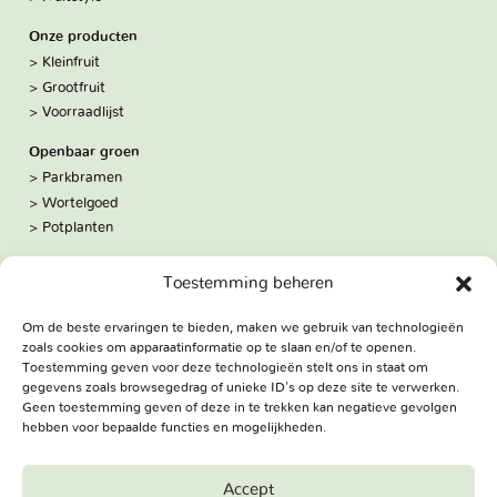
Onze producten
Kleinfruit
Grootfruit
Voorraadlijst
Openbaar groen
Parkbramen
Wortelgoed
Potplanten
Over ons
Toestemming beheren
Hoe we werken
De kwekerij
Om de beste ervaringen te bieden, maken we gebruik van technologieën
Volg ons:
zoals cookies om apparaatinformatie op te slaan en/of te openen.
Facebook
Toestemming geven voor deze technologieën stelt ons in staat om
Bezoekadres
gegevens zoals browsegedrag of unieke ID's op deze site te verwerken.
Geen toestemming geven of deze in te trekken kan negatieve gevolgen
Haringweg 3A
hebben voor bepaalde functies en mogelijkheden.
2975 LB Ottoland
Route
Accept