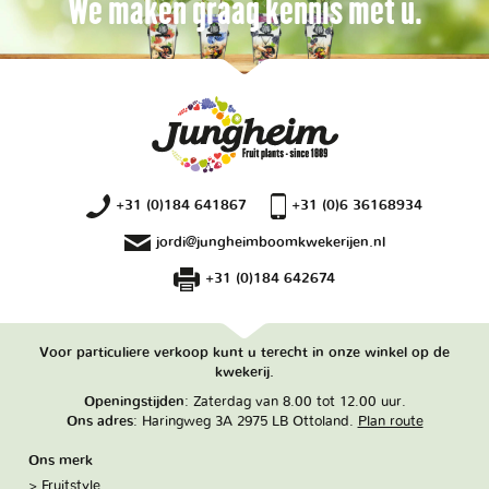
We maken graag kennis met u.
+31 (0)184 641867
+31 (0)6 36168934
jordi@jungheimboomkwekerijen.nl
+31 (0)184 642674
Voor particuliere verkoop kunt u terecht in onze winkel op de
kwekerij.
Openingstijden
: Zaterdag van 8.00 tot 12.00 uur.
Ons adres
: Haringweg 3A 2975 LB Ottoland.
Plan route
Ons merk
Fruitstyle