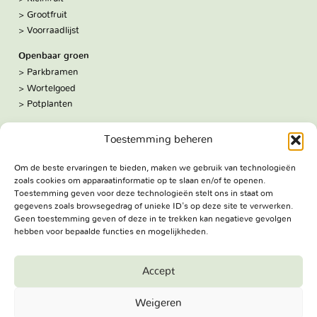
Grootfruit
Voorraadlijst
Openbaar groen
Parkbramen
Wortelgoed
Potplanten
Over ons
Toestemming beheren
Hoe we werken
De kwekerij
Om de beste ervaringen te bieden, maken we gebruik van technologieën
Volg ons:
zoals cookies om apparaatinformatie op te slaan en/of te openen.
Facebook
Toestemming geven voor deze technologieën stelt ons in staat om
Bezoekadres
gegevens zoals browsegedrag of unieke ID's op deze site te verwerken.
Geen toestemming geven of deze in te trekken kan negatieve gevolgen
Haringweg 3A
hebben voor bepaalde functies en mogelijkheden.
2975 LB Ottoland
Route
Accept
Jungheim Boomkwekerijen BV - Copyright © 2026. All Rights
Weigeren
Reserved.