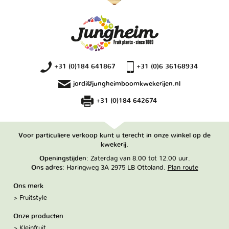
+31 (0)184 641867
+31 (0)6 36168934
jordi@jungheimboomkwekerijen.nl
+31 (0)184 642674
Voor particuliere verkoop kunt u terecht in onze winkel op de
kwekerij.
Openingstijden
: Zaterdag van 8.00 tot 12.00 uur.
Ons adres
: Haringweg 3A 2975 LB Ottoland.
Plan route
Ons merk
Fruitstyle
Onze producten
Kleinfruit