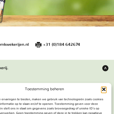
mkwekerijen.nl
+31 (0)184 642674
erij.
Terug
naar
boven
Toestemming beheren
s
Bezoekadres
 ervaringen te bieden, maken we gebruik van technologieën zoals cookies
e werken
Haringweg 3A
informatie op te slaan en/of te openen. Toestemming geven voor deze
ekerij
2975 LB Ottoland
n stelt ons in staat om gegevens zoals browsegedrag of unieke ID's op
e verwerken. Geen toestemming geven of deze in te trekken kan negatieve