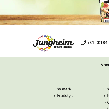
+31 (0)184
Voor
Ons merk
On
Fruitstyle
K
G