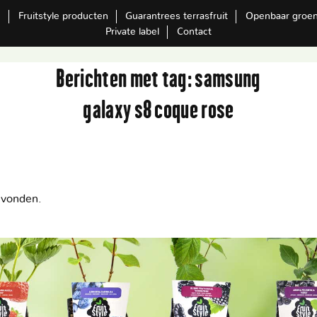
m
Fruitstyle producten
Guarantrees terrasfruit
Openbaar groe
Private label
Contact
Berichten met tag:
samsung
galaxy s8 coque rose
evonden.