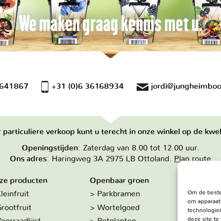
We maken graag kennis met u.
 641867
+31 (0)6 36168934
jordi@jungheimboo
 particuliere verkoop kunt u terecht in onze winkel op de kwek
Openingstijden
: Zaterdag van 8.00 tot 12.00 uur.
Ons adres
: Haringweg 3A 2975 LB Ottoland.
Plan route
ze producten
Openbaar groen
Over on
Om de beste
leinfruit
Parkbramen
Hoe w
om apparaat
rootfruit
Wortelgoed
De kw
technologieë
deze site t